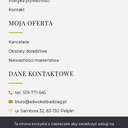
Polityka prywatności
Kontakt
MOJA OFERTA
Kancelaria
Obszary doradztwa
Nieważności małżeństwa
DANE KONTAKTOWE
tel.: 519-771-545
biuro@adwokatbadziag.pl
ul. Sambora 32, 83-130 Pelplin
ul. I. Mościckiego 6D/1, 05-080 Lipków
Ta strona korzysta z ciasteczek aby świadczyć usługi na