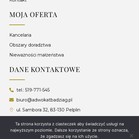
MOJA OFERTA
Kancelaria
Obszary doradztwa
Nieważności małżeństwa
DANE KONTAKTOWE
tel.: 519-771-545
biuro@adwokatbadziag.pl
ul. Sambora 32, 83-130 Pelplin
ul. I. Mościckiego 6D/1, 05-080 Lipków
Ta strona korzysta z ciasteczek aby świadczyć usługi na
NIP: 5932634786
najwyższym poziomie. Dalsze korzystanie ze strony oznacza,
że zgadzasz się na ich użycie.