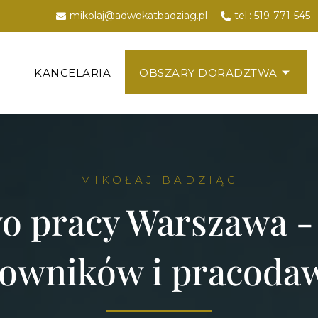
mikolaj@adwokatbadziag.pl
tel.: 519-771-545
KANCELARIA
OBSZARY DORADZTWA
MIKOŁAJ BADZIĄG
o pracy Warszawa -
cowników i pracoda