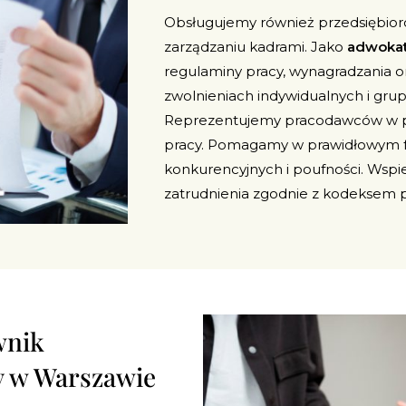
Obsługujemy również przedsiębio
zarządzaniu kadrami. Jako
adwokat
regulaminy pracy, wynagradzania o
zwolnieniach indywidualnych i gru
Reprezentujemy pracodawców w po
pracy. Pomagamy w prawidłowym f
konkurencyjnych i poufności. Wspi
zatrudnienia zgodnie z kodeksem p
wnik
cy w Warszawie