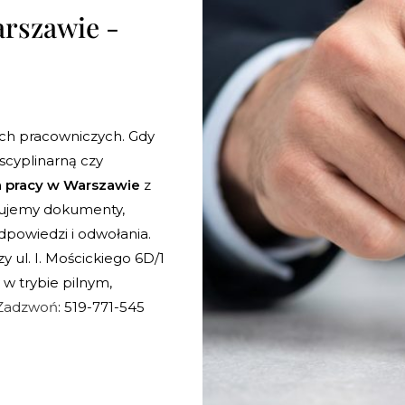
rszawie -
ch pracowniczych. Gdy
cyplinarną czy
 pracy w Warszawie
z
lizujemy dokumenty,
owiedzi i odwołania.
y ul. I. Mościckiego 6D/1
 w trybie pilnym,
Zadzwoń
: 519-771-545