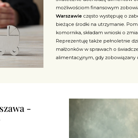
możliwościom finansowym zobowią
Warszawie
często występuję o zab
bieżące środki na utrzymanie. Po
komornika, składam wnioski o zmia
Reprezentuję także pełnoletnie dz
małżonków w sprawach o świadcze
alimentacyjnym, gdy zobowiązany uc
szawa -
y