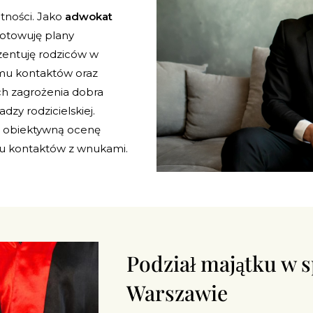
tności. Jako
adwokat
gotowuję plany
entuję rodziców w
amu kontaktów oraz
h zagrożenia dobra
zy rodzicielskiej.
o obiektywną ocenę
iu kontaktów z wnukami.
Podział majątku w 
Warszawie