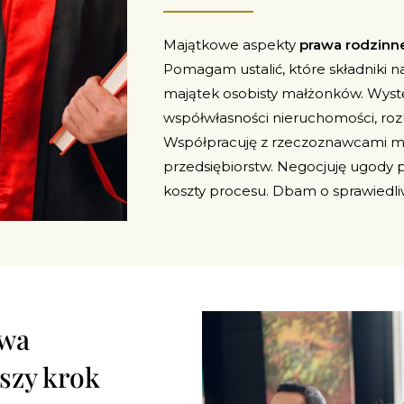
Majątkowe aspekty
prawa rodzinn
Pomagam ustalić, które składniki n
majątek osobisty małżonków. Wystę
współwłasności nieruchomości, roz
Współpracuję z rzeczoznawcami ma
przedsiębiorstw. Negocjuję ugody 
koszty procesu. Dbam o sprawiedl
awa
szy krok