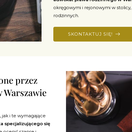
okręgowymi i rejonowymi w stolicy
rodzinnych.
SKONTAKTUJ SIĘ!
one przez
w Warszawie
jak i te wymagające
 specjalizującego się
 ocenić szanse i