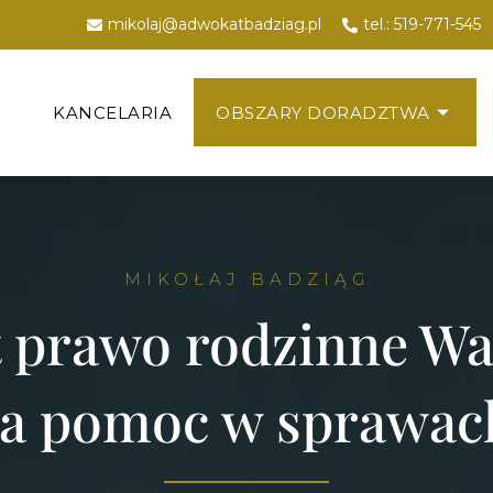
mikolaj@adwokatbadziag.pl
tel.: 519-771-545
KANCELARIA
OBSZARY DORADZTWA
MIKOŁAJ BADZIĄG
 prawo rodzinne Wa
a pomoc w sprawach