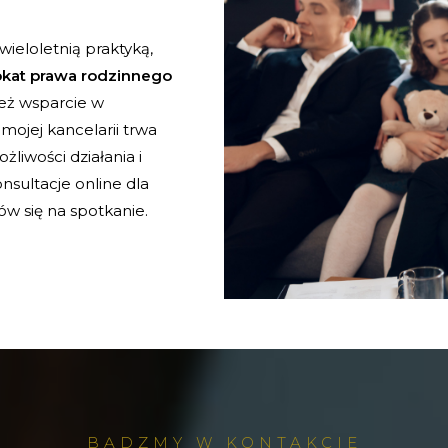
ieloletnią praktyką,
kat prawa rodzinnego
też wsparcie w
mojej kancelarii trwa
liwości działania i
nsultacje online dla
w się na spotkanie.
BĄDZMY W KONTAKCIE