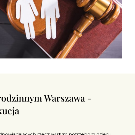
 rodzinnym Warszawa -
kucja
powiadających rzeczywistym potrzebom dzieci i