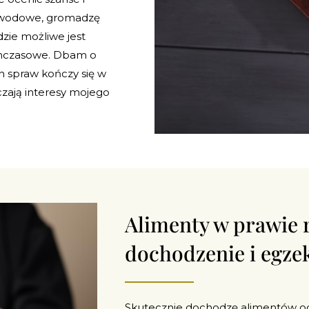
ozwodowe, gromadzę
zie możliwe jest
tymczasowe. Dbam o
 spraw kończy się w
czają interesy mojego
Alimenty w prawie
dochodzenie i egze
Skutecznie dochodzę alimentów od